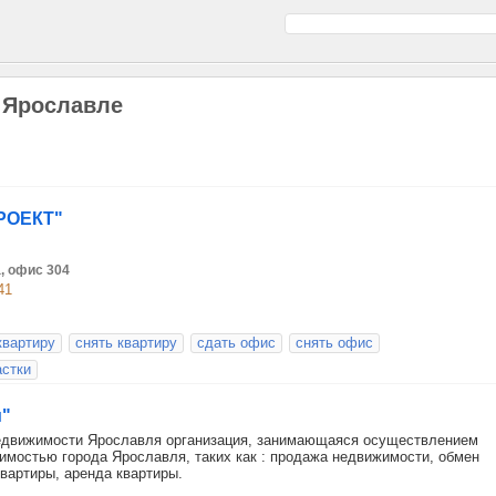
 Ярославле
РОЕКТ"
а, офис 304
41
квартиру
снять квартиру
сдать офис
снять офис
астки
м"
 недвижимости Ярославля организация, занимающаяся осуществлением
мостью города Ярославля, таких как : продажа недвижимости, обмен
квартиры, аренда квартиры.