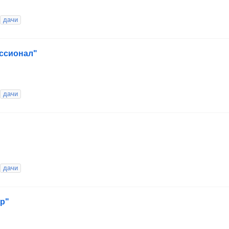
дачи
ссионал"
дачи
дачи
р"