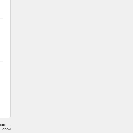
иям с
 свои